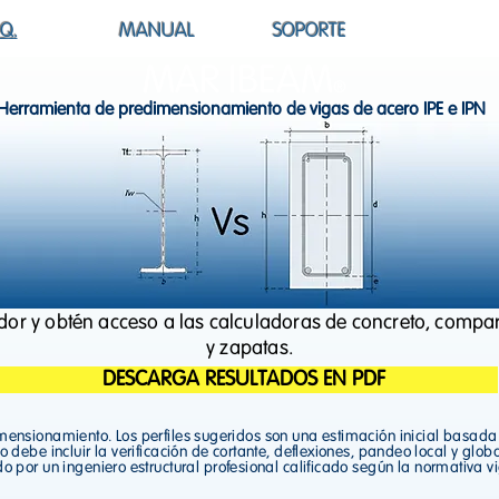
.Q.
MANUAL
SOPORTE
MAR IBEAM
®
Herramienta de predimensionamiento de vigas de acero IPE e IPN
or y obtén acceso a las calculadoras de concreto, compa
y zapatas.
DESCARGA RESULTADOS EN PDF
ionamiento. Los perfiles sugeridos son una estimación inicial basada en l
 debe incluir la verificación de cortante, deflexiones, pandeo local y globa
do por un ingeniero estructural profesional calificado según la normativa v