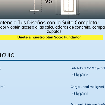
Potencia Tus Diseños con la Suite Completa!
or y obtén acceso a las calculadoras de concreto, compa
zapatas.
Unete a nuestro plan Socio Fundador
ÁLCULO
)
Sub Total 2 CV Mayorad
0 kg/m²
/m²)
Carga Lineal (w) (kg/m)
0 kg/ml
Momento Máximo (ton*