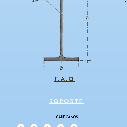
E
F.A.Q
SOPORTE
CALIFICANOS