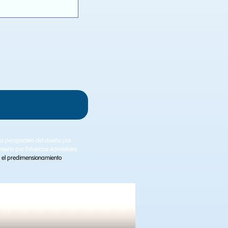
a perspectiva del diseño por
 Diseño por Esfuerzos Admisibles
 el predimensionamiento
.