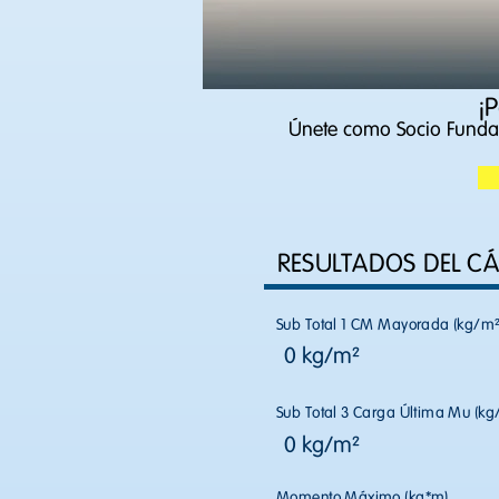
¡
Únete como Socio Fundad
RESULTADOS DEL C
Sub Total 1 CM Mayorada (kg/m²
0 kg/m²
Sub Total 3 Carga Última Mu (kg
0 kg/m²
Momento Máximo (kg*m)