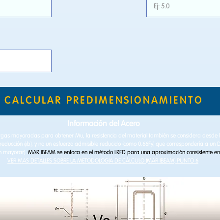
CALCULAR PREDIMENSIONAMIENTO
Información del Acero
argas mayoradas para obtener Mu, la resistencia del material también se considera desde l
e reducción ϕb​), y no un esfuerzo admisible reducido (como 0.66Fy​) que correspondería a un
in mayorar).
MAR IBEAM se enfoca en el método LRFD para una aproximación consistente en
VER MAS DETALLES SOBRE LA METODOLOGIA DE CÁLCULO (MAR IBEAM) PUNTO 6