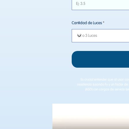
Cantidad de Luces
Es crucial entender que al usar c
resistencia (usando Fy​ y un factor d
(ASD) con cargas de servicio (s