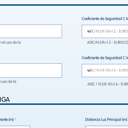
Coeficiente de Seguridad C.
n el uso de la
AISC/N.S.R=1.2 - EUROC
Coeficiente de Seguridad C.V
l uso de la
AISC / N.S.R-10=1.6 - 
IGA
rente (m)
Distancia Luz Principal (m)