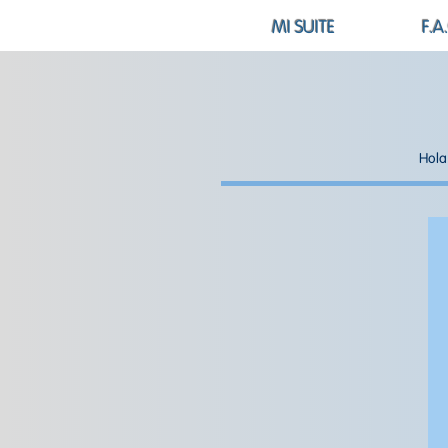
MI SUITE
F.A
Hola