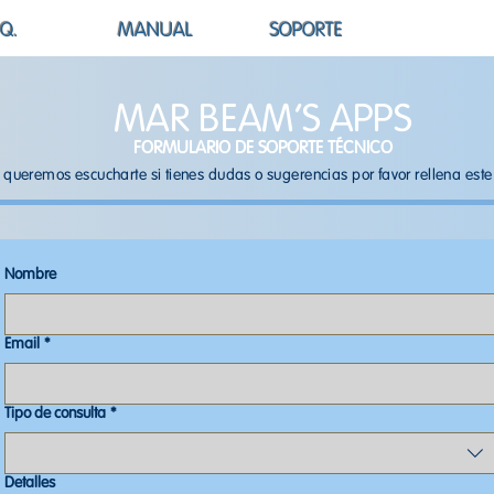
.Q.
MANUAL
SOPORTE
MAR BEAM'S APPS
FORMULARIO DE SOPORTE TÉCNICO
 queremos escucharte si tienes dudas o sugerencias por favor rellena este
Nombre
Email
*
Tipo de consulta
*
Detalles