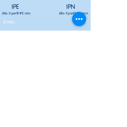
IPE
IPN
Alto
h
perfil IPE mm
Alto
h
perfil IPN mm
0 mm
0 mm
Ancho
b
perfil IPE mm
Ancho
b
perfil IPN mm
0 mm
0 mm
Espesor Alma
Tw
IPN
Espesor Alma
Tw
IPE
mm
mm
0 mm
0 mm
Espesor ala
Tf
IPE
Espesor ala
Tf
IPN mm
mm
0 mm
0 mm
Peso Perfil IPE kg/ml
Peso Perfil IPN kg/ml
0 kg/ml
0 kg/ml