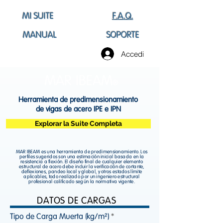
MI SUITE
F.A.Q.
MANUAL
SOPORTE
Accedi
MAR IBEAM
®
Herramienta de predimensionamiento
de vigas de acero IPE e IPN
Explorar la Suite Completa
MAR IBEAM es una herramienta de predimensionamiento. Los
perfiles sugeridos son una estimación inicial basada en la
resistencia a flexión. El diseño final de cualquier elemento
estructural de acero debe incluir la verificación de cortante,
deflexiones, pandeo local y global, y otros estados límite
aplicables, todo realizado por un ingeniero estructural
profesional calificado según la normativa vigente.
DATOS DE CARGAS
Tipo de Carga Muerta (kg/m²)