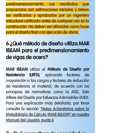
predimensionamiento. Los resultados que
proporciona son estimaciones iniciales y deben
ser verificados y aprobados por un ingeniero
estructural calificado antes de cualquier uso en la
construcción. No deben ser utilizados como base
para el diseño final o la ejecución de obras.
6.¿Qué método de diseño utiliza MAR
IBEAM para el predimensionamiento
de vigas de acero?
MAR IBEAM
utiliza el
Método de Diseño por
Resistencia (LRFD),
aplicando factores de
mayoración a las cargas y factores de reducción
de resistencia al material, de acuerdo con los
principios de normativas como la AISC. Esto
difiere del Diseño por Esfuerzos Admisibles (ASD).
Para una explicación más detallada, por favor
consulta la sección
"Notas Aclaratorias sobre la
Metodología de Cálculo (MAR IBEAM)" en nuestro
Manual del Usuario, punto 6