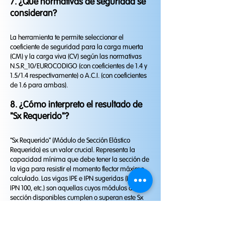
7. ¿Qué normativas de seguridad se
consideran?
La herramienta te permite seleccionar el
coeficiente de seguridad para la carga muerta
(CM) y la carga viva (CV) según las normativas
N.S.R_10/EUROCODIGO (con coeficientes de 1.4 y
1.5/1.4 respectivamente) o A.C.I. (con coeficientes
de 1.6 para ambas).
8. ¿Cómo interpreto el resultado de
"Sx Requerido"?
"Sx Requerido" (Módulo de Sección Elástico
Requerido) es un valor crucial. Representa la
capacidad mínima que debe tener la sección de
la viga para resistir el momento flector máximo
calculado. Las vigas IPE e IPN sugeridas (IPE 80,
IPN 100, etc.) son aquellas cuyos módulos de
sección disponibles cumplen o superan este Sx
calculado.