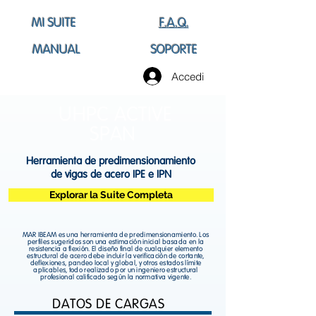
MI SUITE
F.A.Q.
MANUAL
SOPORTE
Accedi
UHPC ACTIVE
SPAN
Herramienta de predimensionamiento
de vigas de acero IPE e IPN
Explorar la Suite Completa
MAR IBEAM es una herramienta de predimensionamiento. Los
perfiles sugeridos son una estimación inicial basada en la
resistencia a flexión. El diseño final de cualquier elemento
estructural de acero debe incluir la verificación de cortante,
deflexiones, pandeo local y global, y otros estados límite
aplicables, todo realizado por un ingeniero estructural
profesional calificado según la normativa vigente.
DATOS DE CARGAS