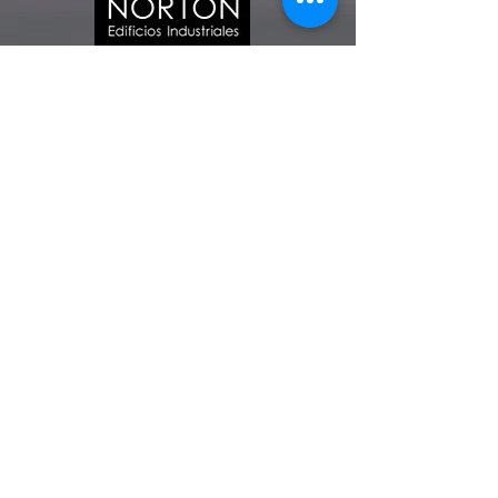
GERENTE
NORTON
BOGOTÁ
“Somos una empresa especializada en la
construcción de edificios y naves industriales,
hemos encontrado en MAR ARQUITECTURA
una compañía que entiende nuestros valores
corporativos y los incorpora en los trabajos que
les hemos encargado, respondiendo con
calidad y eficiencia a nuestras necesidades