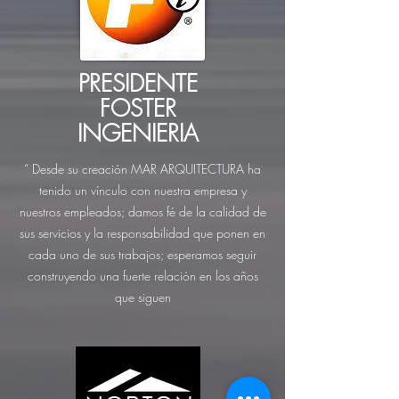
PRESIDENTE
FOSTER
INGENIERIA
“ Desde su creación MAR ARQUITECTURA ha
tenido un vínculo con nuestra empresa y
nuestros empleados; damos fé de la calidad de
sus servicios y la responsabilidad que ponen en
cada uno de sus trabajos; esperamos seguir
construyendo una fuerte relación en los años
que siguen