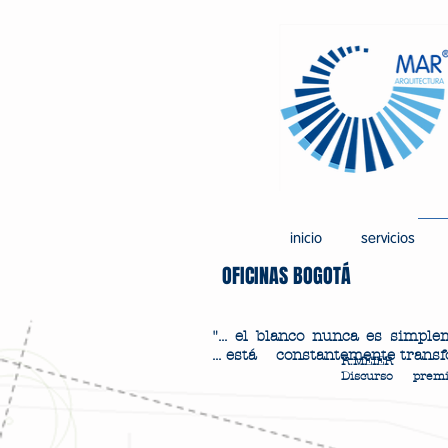
inicio
servicios
OFICINAS BOGOTÁ
"... el blanco nunca es simpl
... está constantemente trans
R.MEIER
Discurso premio