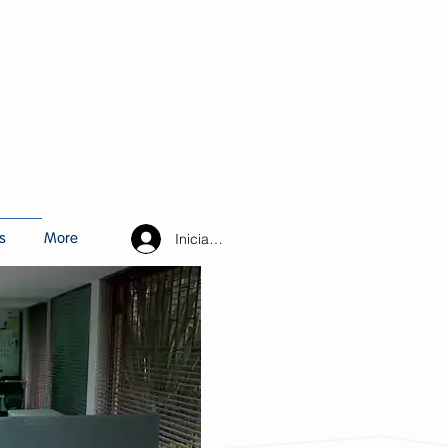
Iniciar sesión
s
More