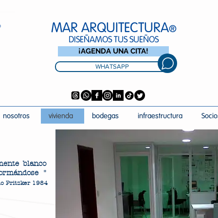
MAR ARQUITECTURA
®
DISEÑAMOS TUS SUEÑOS
¡AGENDA UNA CITA!
WHATSAPP
nosotros
vivienda
bodegas
infraestructura
Socio
emente blanco
formándose "
 Pritzker 1984