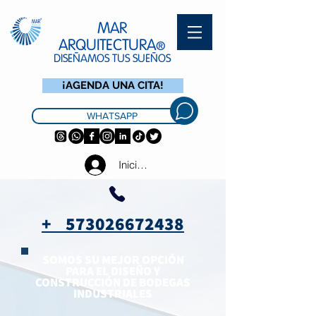
MAR
ARQUITECTURA
®
DISEÑAMOS TUS SUEÑOS
¡AGENDA UNA CITA!
WHATSAPP
Iniciar sesión
+ 573026672438
SOMOS SU MEJOR OPCIÓN
PARA EL DISEÑO Y
CONSTRUCCIÓN DE BODEGAS
INDUSTRIALES