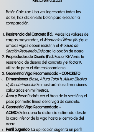
RECOMENDADA
Botón Calcular: Una vez ingresados todos los
datos, haz clic en este botón para ejecutar la
comparación.
Resistencia del Concreto (f'c):
Verás los valores de
cargas mayoradas, el
Momento Último (Mu)
que
ambas vigas deben resistir, y el
Módulo de
Sección Requerido (Sx)
para la opción de acero.
Propiedades de Diseño (f'cd, Factor K):
Verás la
resistencia de diseño del concreto y el factor K
utilizado para el dimensionamiento.
Geometría Viga Recomendada - CONCRETO:
Dimensiones
(Base, Altura Total h, Altura Efectiva
d, Recubrimiento):
Se mostrarán las dimensiones
calculadas en milímetros.
Área y Peso:
Podrás ver el área de la sección y el
peso por metro lineal de la viga de concreto.
Geometría Viga Recomendada -
ACERO:
Selecciona la distancia estimada desde
la cara inferior de la viga hasta el centroide del
acero.
Perfil Sugerido:
La aplicación sugerirá un perfil