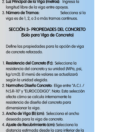
Luz Principal de la Viga (metros):
Ingresa la
longitud libre de la viga entre apoyos.
Número de Tramos:
Selecciona si la
viga es de 1, 2, o 3 o más tramos continuos.
SECCIÓN 3- PROPIEDADES DEL CONCRETO
(Solo para Viga de Concreto)
Define las propiedades para la opción de viga
de concreto reforzado.
Resistencia del Concreto (f'c):
Selecciona la
resistencia del concreto y su unidad (MPa, psi,
kg/cm2). El menú de valores se actualizará
según la unidad elegida.
​Normativa Diseño Concreto:
Elige entre "A.C.I. /
N.S.R-10" y "EUROCODIGO". Nota: Esta selección
afecta cómo se calcula internamente la
resistencia de diseño del concreto para
dimensionar la viga.
Ancho de Viga (B) (cm):
Selecciona el ancho
deseado para la viga de concreto.
Ajuste de Recubrimiento (cm):
Selecciona la
distancia estimada desde la cara inferior de la