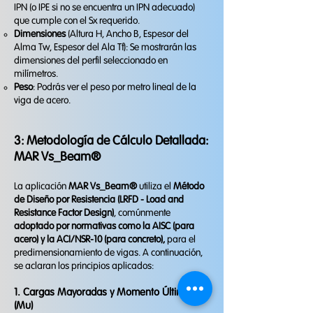
IPN (o IPE si no se encuentra un IPN adecuado)
que cumple con el Sx requerido.
Dimensiones
(Altura H, Ancho B, Espesor del
Alma Tw, Espesor del Ala Tf): Se mostrarán las
dimensiones del perfil seleccionado en
milímetros.
Peso
: Podrás ver el peso por metro lineal de la
viga de acero.
3: Metodología de Cálculo Detallada:
MAR Vs_Beam®
La aplicación
MAR Vs_Beam®
utiliza el
Método
de Diseño por Resistencia (LRFD - Load and
Resistance Factor Design)
, comúnmente
adoptado por normativas como la AISC (para
acero) y la ACI/NSR-10 (para concreto),
para el
predimensionamiento de vigas. A continuación,
se aclaran los principios aplicados:
1. Cargas Mayoradas y Momento Último
(Mu)