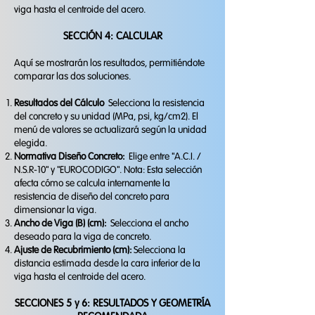
viga hasta el centroide del acero.
SECCIÓN 4: CALCULAR
Aquí se mostrarán los resultados, permitiéndote
comparar las dos soluciones.
Resultados del Cálculo
Selecciona la resistencia
del concreto y su unidad (MPa, psi, kg/cm2). El
menú de valores se actualizará según la unidad
elegida.
​Normativa Diseño Concreto:
Elige entre "A.C.I. /
N.S.R-10" y "EUROCODIGO". Nota: Esta selección
afecta cómo se calcula internamente la
resistencia de diseño del concreto para
dimensionar la viga.
Ancho de Viga (B) (cm):
Selecciona el ancho
deseado para la viga de concreto.
Ajuste de Recubrimiento (cm):
Selecciona la
distancia estimada desde la cara inferior de la
viga hasta el centroide del acero.
SECCIONES 5 y 6: RESULTADOS Y GEOMETRÍA