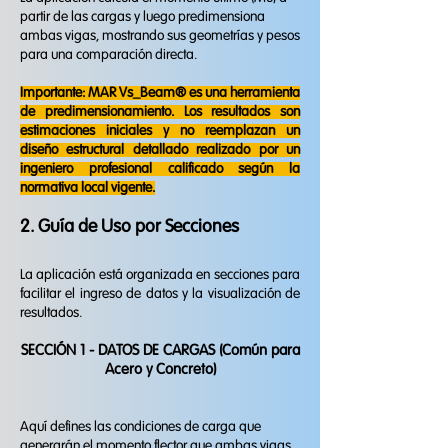
partir de las cargas y luego predimensiona
ambas vigas, mostrando sus geometrías y pesos
para una comparación directa.
Importante: MAR Vs_Beam® es una herramienta
de predimensionamiento. Los resultados son
estimaciones iniciales y no reemplazan un
diseño estructural detallado realizado por un
ingeniero profesional calificado según la
normativa local vigente.
2. Guía de Uso por Secciones​
La aplicación está organizada en secciones para
facilitar el ingreso de datos y la visualización de
resultados.
SECCIÓN 1 - DATOS DE CARGAS (Común para
Acero y Concreto)​​
Aquí defines las condiciones de carga que
generarán el momento flector que ambas vigas